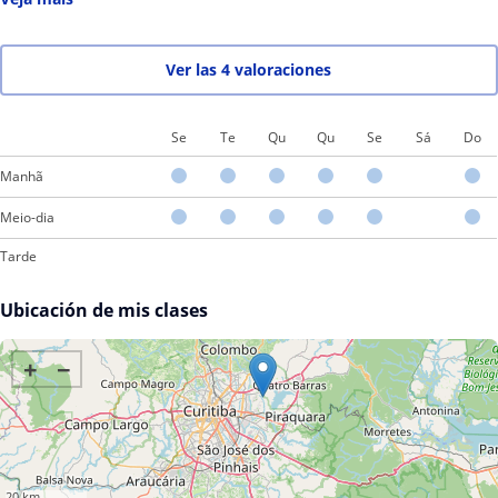
filha a entender a matéria, recomendo muito a profe Juliane pra
quem tem dificuldades de aprendizado pois ela é muito
esclarecedora e faz tudo ficar mais fácil.
Ver las 4 valoraciones
Se
Te
Qu
Qu
Se
Sá
Do
Manhã
Meio-dia
Tarde
Ubicación de mis clases
+
−
20 km