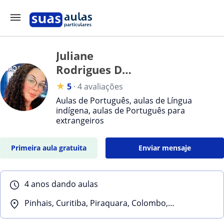
Juliane
Rodrigues Do
Prado
★
5
·
4 avaliações
Aulas de Português, aulas de Língua
indígena, aulas de Português para
extrangeiros
Primeira aula gratuita
Enviar mensaje
4 anos dando aulas
Pinhais, Curitiba, Piraquara, Colombo, Almirante Tamandaré, Quatro Barras