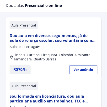
Dou aulas
Presencial e on-line
Aula Presencial
Dou aula em diversos seguimentos, já dei
aula de reforço escolar, sou voluntária como
professora pré vestibunar em um projeto
Aulas de Português
social chamado EMANCIPA, já fui professora
de estrangeiros imigrantes Haitinos. Amo
Pinhais, Curitiba, Piraquara, Colombo, Almirante
ensinar português, interpretação textual e a
Tamandaré, Quatro Barras
R$70/h
Ver anúncio
Aula Presencial
Sou formada em licenciatura, dou aula
particular e auxilio em trabalhos, TCC e
artigos