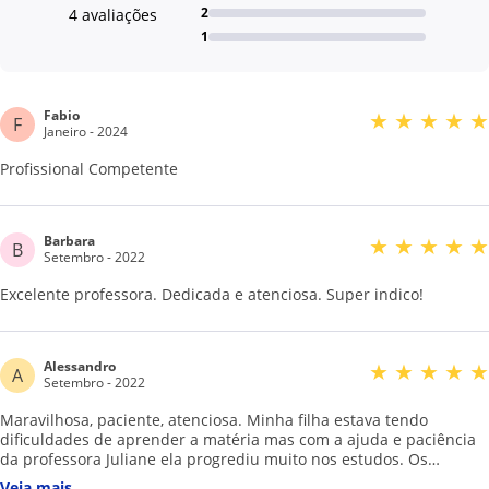
2
4 avaliações
1
Fabio
★
★
★
★
★
F
Janeiro - 2024
Profissional Competente
Barbara
★
★
★
★
★
B
Setembro - 2022
Excelente professora. Dedicada e atenciosa. Super indico!
Alessandro
★
★
★
★
★
A
Setembro - 2022
Maravilhosa, paciente, atenciosa. Minha filha estava tendo
dificuldades de aprender a matéria mas com a ajuda e paciência
da professora Juliane ela progrediu muito nos estudos. Os
métodos de ensino dela foram muito eficientes em ajudar minha
Veja mais