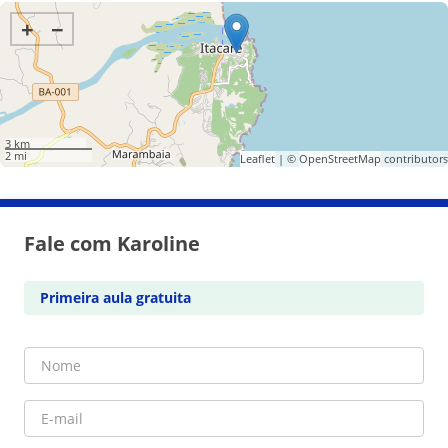
+
−
3 km
2 mi
Leaflet
| ©
OpenStreetMap
contributors
Fale com Karoline
Primeira aula gratuita