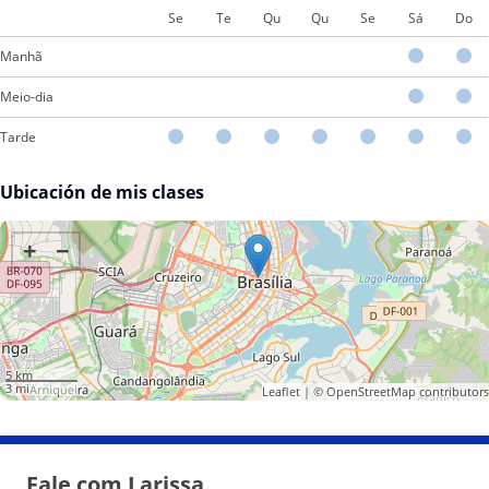
Se
Te
Qu
Qu
Se
Sá
Do
Manhã
Meio-dia
Tarde
Ubicación de mis clases
+
−
5 km
3 mi
Leaflet
| ©
OpenStreetMap
contributors
Fale com Larissa