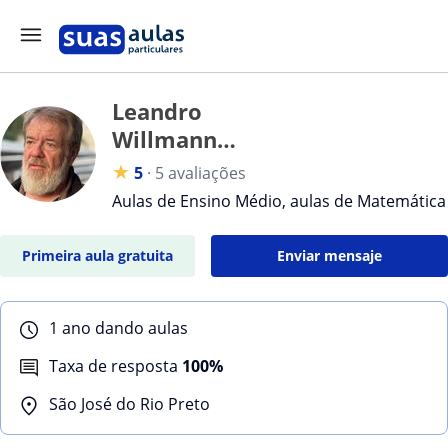
Leandro
Willmann
Willmann
★
5
·
5 avaliações
Aulas de Ensino Médio, aulas de Matemática
Primeira aula gratuita
Enviar mensaje
1 ano dando aulas
Taxa de resposta
100%
São José do Rio Preto