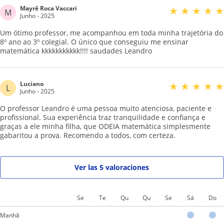
Mayrê Roca Vaccari
★
★
★
★
★
M
Junho - 2025
Um ótimo professor, me acompanhou em toda minha trajetória do
8º ano ao 3º colegial. O único que conseguiu me ensinar
matemática kkkkkkkkkkk!!!! saudades Leandro
Luciano
★
★
★
★
★
L
Junho - 2025
O professor Leandro é uma pessoa muito atenciosa, paciente e
profissional. Sua experiência traz tranquilidade e confiança e
graças a ele minha filha, que ODEIA matemática simplesmente
gabaritou a prova. Recomendo a todos, com certeza.
Ver las 5 valoraciones
Se
Te
Qu
Qu
Se
Sá
Do
Manhã