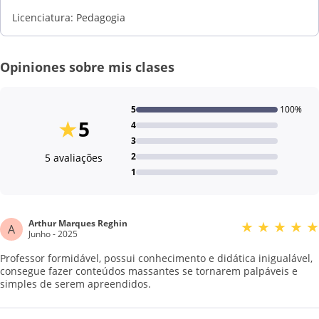
Licenciatura: Pedagogia
Opiniones sobre mis clases
5
100%
★
5
4
3
2
5 avaliações
1
Arthur Marques Reghin
★
★
★
★
★
A
Junho - 2025
Professor formidável, possui conhecimento e didática inigualável,
consegue fazer conteúdos massantes se tornarem palpáveis e
simples de serem apreendidos.