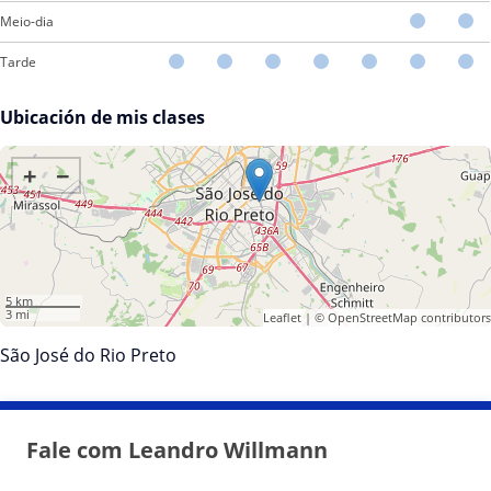
Meio-dia
Tarde
Ubicación de mis clases
+
−
5 km
3 mi
Leaflet
| ©
OpenStreetMap
contributors
São José do Rio Preto
Fale com Leandro Willmann