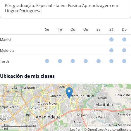
Pós-graduação: Especialista em Ensino Aprendizagem em
Língua Portuguesa
Se
Te
Qu
Qu
Se
Sá
Do
Manhã
Meio-dia
Tarde
Ubicación de mis clases
+
−
3 km
2 mi
Leaflet
| ©
OpenStreetMap
contributors