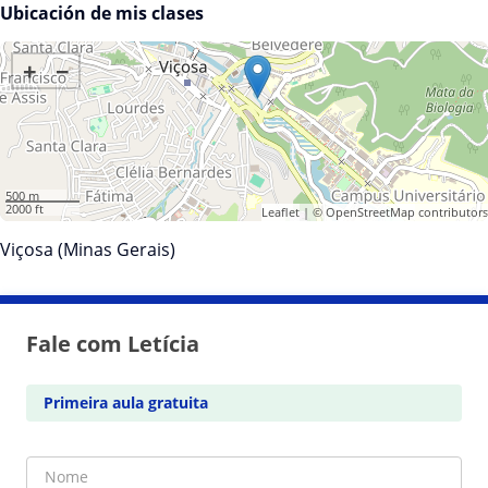
Ubicación de mis clases
+
−
500 m
2000 ft
Leaflet
| ©
OpenStreetMap
contributors
Viçosa (Minas Gerais)
Fale com Letícia
Primeira aula gratuita