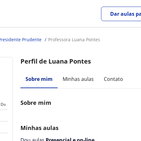
Dar aulas pa
Presidente Prudente
Professora Luana Pontes
Perfil de Luana Pontes
s
Sobre mim
Minhas aulas
Contato
Sobre mim
Do
Minhas aulas
Dou aulas
Presencial e on-line