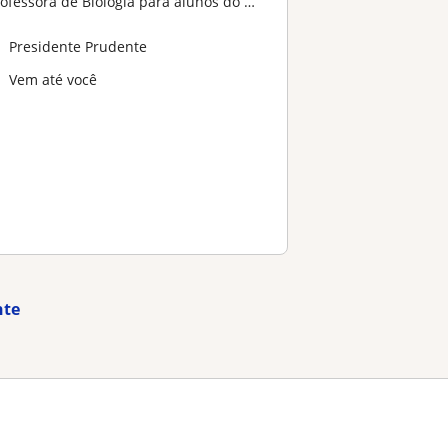
rofessora de Biologia para alunos do ensino médio
Presidente Prudente
Vem até você
nte