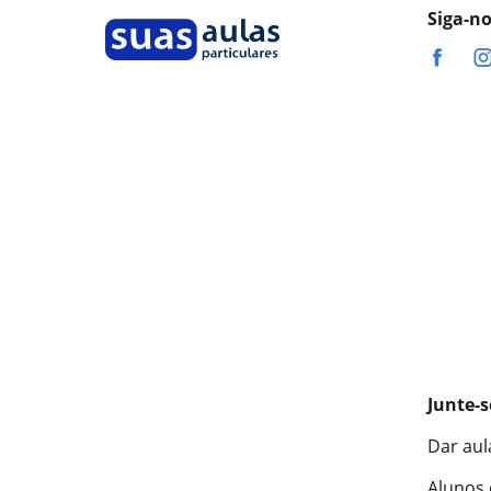
Siga-n
Junte-s
Dar aul
Alunos