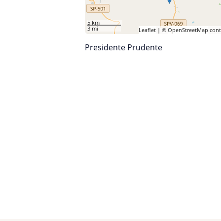
5 km
3 mi
Leaflet
| ©
OpenStreetMap
cont
Presidente Prudente