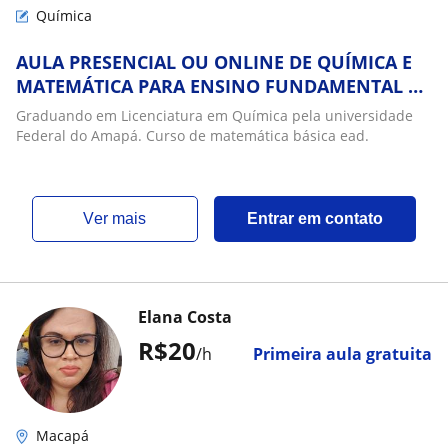
Química
AULA PRESENCIAL OU ONLINE DE QUÍMICA E
MATEMÁTICA PARA ENSINO FUNDAMENTAL E
MÉDIO. REFORÇO ESCOLAR. RESOLUÇÃO DE
Graduando em Licenciatura em Química pela universidade
EXERCÍCIOS, ETC
Federal do Amapá. Curso de matemática básica ead.
ver mais
Entrar em contato
Elana Costa
R$20
/h
Primeira aula gratuita
Macapá