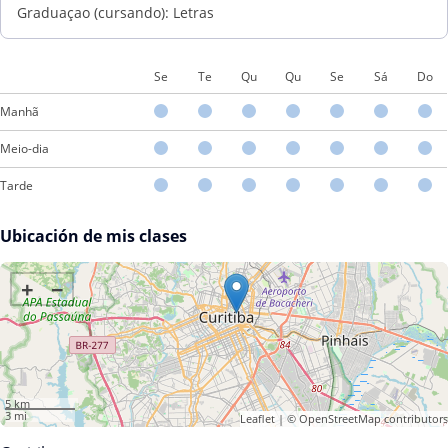
Graduaçao (cursando): Letras
Se
Te
Qu
Qu
Se
Sá
Do
Manhã
Meio-dia
Tarde
Ubicación de mis clases
+
−
5 km
3 mi
Leaflet
| ©
OpenStreetMap
contributors