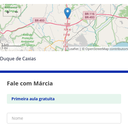
+
−
5 km
3 mi
Leaflet
| ©
OpenStreetMap
contributors
Duque de Caxias
Fale com Márcia
Primeira aula gratuita