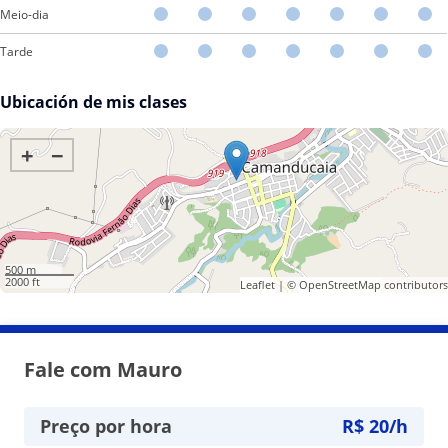
Meio-dia
Tarde
Ubicación de mis clases
+
−
500 m
2000 ft
Leaflet
| ©
OpenStreetMap
contributors
Fale com Mauro
Preço por hora
R$ 20/h