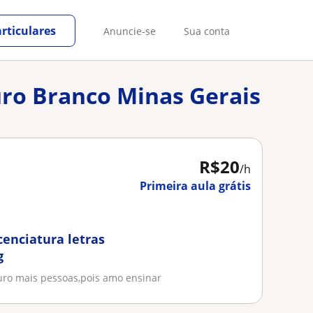
rticulares
Anuncie-se
Sua conta
uro Branco Minas Gerais
R$20
/h
Primeira aula grátis
cenciatura letras
g
uro mais pessoas,pois amo ensinar