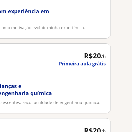
com experiência em
como motivação evoluir minha experiência.
R$20
/h
Primeira aula grátis
ianças e
 engenharia química
olescentes. Faço faculdade de engenharia química.
R$20
/h