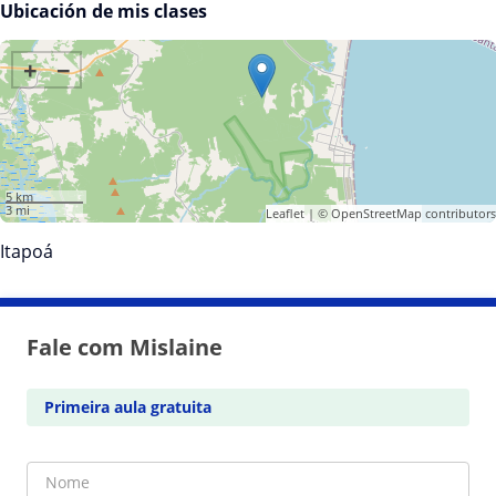
Ubicación de mis clases
+
−
5 km
3 mi
Leaflet
| ©
OpenStreetMap
contributors
Itapoá
Fale com Mislaine
Primeira aula gratuita