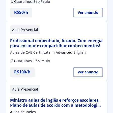
de ensinar!
Guarulhos, São Paulo
R$80/h
Ver anúncio
Aula Presencial
Profissional empenhado, focado. Com energia
para ensinar e compartilhar conhecimentos!
Aulas de CAE Certificate in Advanced English
Guarulhos, São Paulo
R$100/h
Ver anúncio
Aula Presencial
Ministro aulas de inglês e reforços escolares.
Plano de aulas de acordo com a metodologia
da empresa e também de acordo com a
Aulas de Inglês