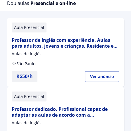
Dou aulas
Presencial e on-line
Aula Presencial
Professor de Inglês com experiência. Aulas
para adultos, jovens e crianças. Residente em
São Paulo
Aulas de Inglês
São Paulo
R$50/h
Ver anúncio
Aula Presencial
Professor dedicado. Profissional capaz de
adaptar as aulas de acordo com a
necessidade do aluno. Oferecendo assim um
Aulas de Inglês
conjunto de conhecimento aliado ao prazer