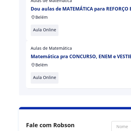
Aulas de Matemática
Dou aulas de MATEMÁTICA para REFORÇO
e VESTIBULARES
Belém
Aula Online
Aulas de Matemática
Matemática pra CONCURSO, ENEM e VEST
Belém
Aula Online
Fale com Robson