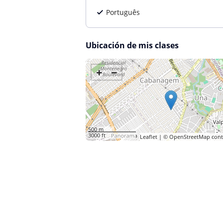
Português
Ubicación de mis clases
+
−
500 m
3000 ft
Leaflet
| ©
OpenStreetMap
cont