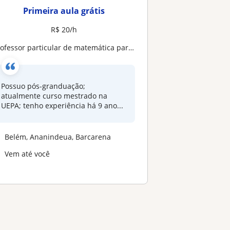
Primeira aula grátis
R$ 20/h
ofessor particular de matemática para todos os segmentos; Especialista em vestibular, principalmente Enem. 9 anos de experiência
Possuo pós-granduação;
atualmente curso mestrado na
UEPA; tenho experiência há 9 ano...
Belém, Ananindeua, Barcarena
Vem até você