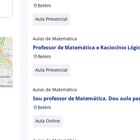
Belém
Aula Presencial
Aulas de Matemática
Professor de Matemática e Raciocínio Lóg
e CONCURSOS PÚBLICOS
Belém
Aula Presencial
ributors
Aulas de Matemática
Sou professor de Matemática. Dou aula pa
médio, superior, vestibulares e concursos 
Belém
Aula Online