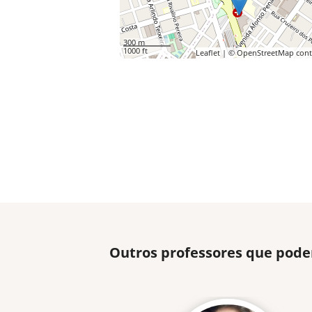
300 m
1000 ft
Leaflet
| ©
OpenStreetMap
cont
Outros professores que pode