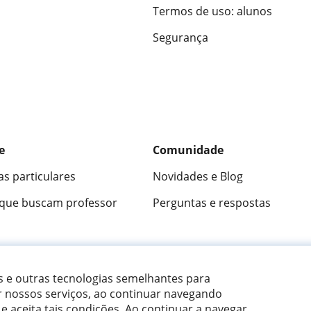
Termos de uso: alunos
Segurança
e
Comunidade
as particulares
Novidades e Blog
 que buscam professor
Perguntas e respostas
ica
9,5/10
★★★★★
9,5/10
305915
opini
es e outras tecnologias semelhantes para
r nossos serviços, ao continuar navegando
 e aceita tais condições.
Ao continuar a navegar