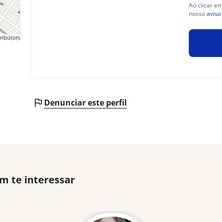
Ao clicar e
nosso
aviso
ributors
Denunciar este perfil
m te interessar