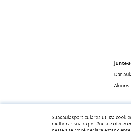
Junte-s
Dar aul
Alunos
Fantást
Suasaulasparticulares utiliza cooki
melhorar sua experiência e oferece
neste site, você declara estar ciente