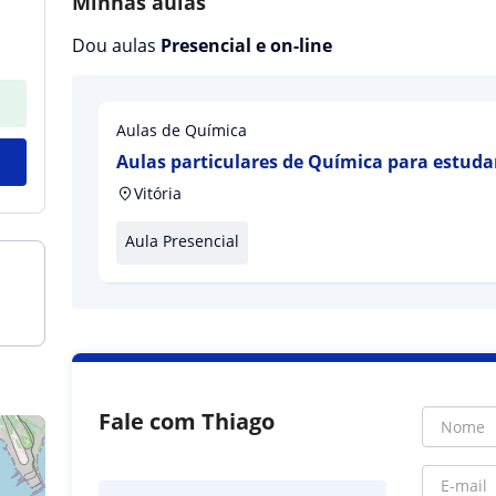
Minhas aulas
Dou aulas
Presencial e on-line
Aulas de Química
Aulas particulares de Química para estud
médio e superior com foco na necessidade
Vitória
Aula Presencial
Fale com Thiago