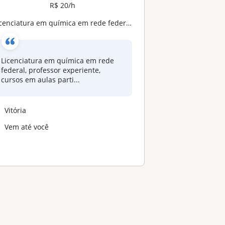
R$ 20/h
iatura em química em rede federal, professor experiente, cursos em aulas particulares em EAD e presencial. Metodologias inovadores e interativas em que o aluno se torna o principal personagem. Metodologia expositiva e construtiva. Aulas didáticas e
Licenciatura em química em rede
federal, professor experiente,
cursos em aulas parti...
Vitória
Vem até você