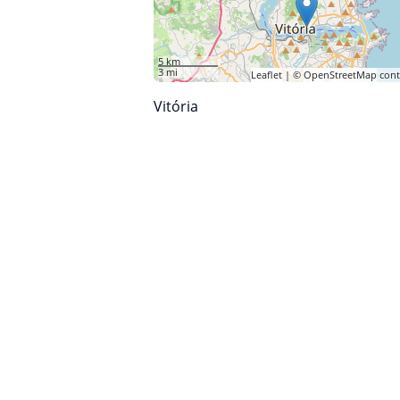
5 km
3 mi
Leaflet
| ©
OpenStreetMap
cont
Vitória