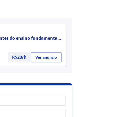
antes do ensino fundamental,
 do aluno
R$20/h
Ver anúncio