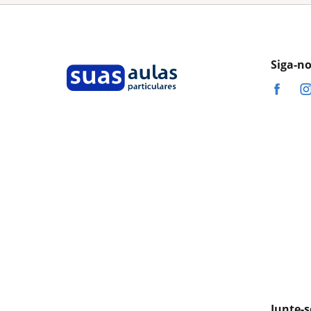
Siga-n
Junte-s