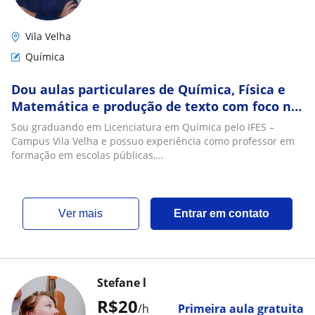
Vila Velha
Química
Dou aulas particulares de Química, Física e
Matemática e produção de texto com foco na
preparação para o ENEM
Sou graduando em Licenciatura em Química pelo IFES –
Campus Vila Velha e possuo experiência como professor em
formação em escolas públicas,...
ver mais
Entrar em contato
Stefane l
R$20
/h
Primeira aula gratuita