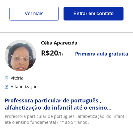
ver mais
Entrar em contato
Célia Aparecida
R$20
/h
Primeira aula gratuita
Vitória
Alfabetização
Professora particular de português ,
alfabetização ,do infantil até o ensino
fundamental ( 1° ao 5°) anos
Professora particular de português , alfabetização ,do infantil
até o ensino fundamental ( 1° ao 5°) anos .