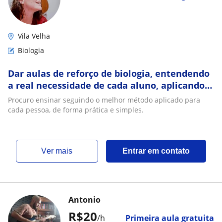
Vila Velha
Biologia
Dar aulas de reforço de biologia, entendendo
a real necessidade de cada aluno, aplicando
métodos de aprendizagem práticos
Procuro ensinar seguindo o melhor método aplicado para
cada pessoa, de forma prática e simples.
ver mais
Entrar em contato
Antonio
R$20
/h
Primeira aula gratuita