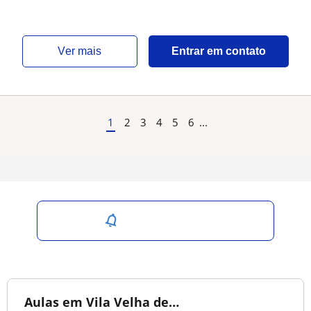
ver mais
Entrar em contato
1
2
3
4
5
6
...
Salvar pesquisa
Aulas em Vila Velha de…