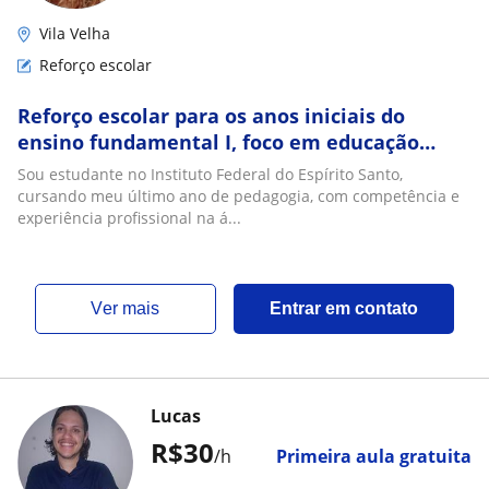
Vila Velha
Reforço escolar
Reforço escolar para os anos iniciais do
ensino fundamental I, foco em educação
especial, alfabetização, psicopedagogía, e
Sou estudante no Instituto Federal do Espírito Santo,
outros
cursando meu último ano de pedagogia, com competência e
experiência profissional na á...
ver mais
Entrar em contato
Lucas
R$30
/h
Primeira aula gratuita