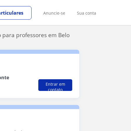
rticulares
Anuncie-se
Sua conta
o para professores em Belo
onte
Entrar em
contato