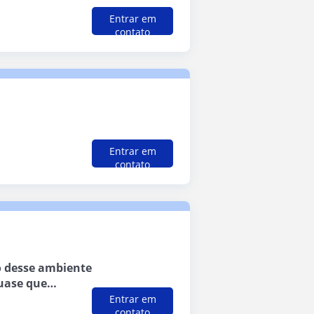
Entrar em
contato
Entrar em
contato
io desse ambiente
uase que
nte aprendo com
Entrar em
contato