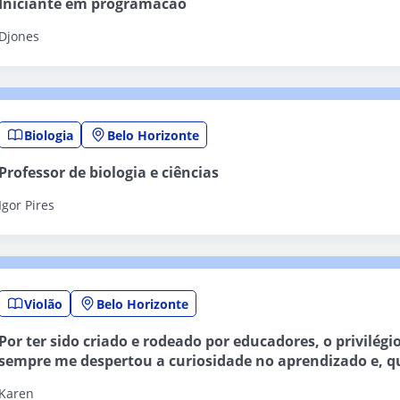
Iniciante em programacao
Djones
Biologia
Belo Horizonte
Professor de biologia e ciências
Igor Pires
Violão
Belo Horizonte
Por ter sido criado e rodeado por educadores, o privilég
sempre me despertou a curiosidade no aprendizado e, q
inevitavelmente, o interesse em dividir o que diariame
Karen