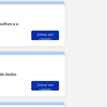
balhos e a
Entrar em
contato
 de dados
Entrar em
contato