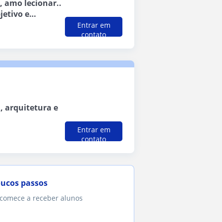
, amo lecionar..
jetivo e
Entrar em
contato
, arquitetura e
Entrar em
contato
oucos passos
 comece a receber alunos