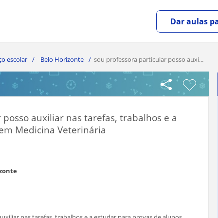
Dar aulas pa
ço escolar
Belo Horizonte
sou professora particular posso auxi...
 posso auxiliar nas tarefas, trabalhos e a
em Medicina Veterinária
izonte
uxiliar nas tarefas, trabalhos e a estudar para provas de alunos