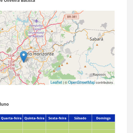
 Oliveira Batista
Leaflet
OpenStreetMap
| ©
contributors
aluno
Quarta-feira
Quinta-feira
Sexta-feira
Sábado
Domingo