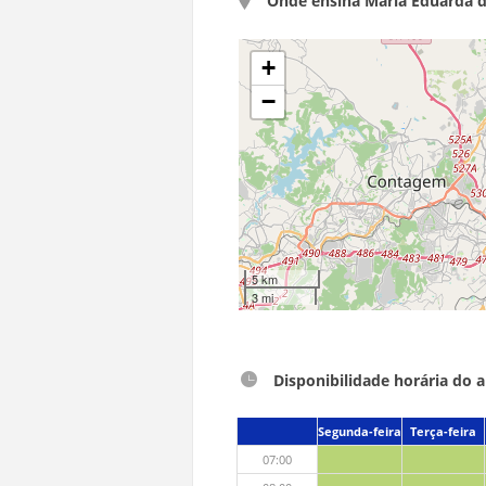
Onde ensina Maria Eduarda de
+
−
5 km
3 mi
Disponibilidade horária do 
Segunda-feira
Terça-feira
07:00