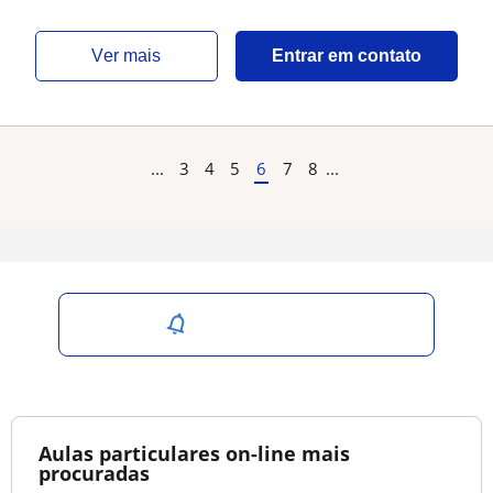
ver mais
Entrar em contato
...
3
4
5
6
7
8
...
Salvar pesquisa
Aulas particulares on-line mais
procuradas