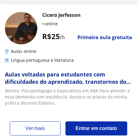
Cicero Jerfesson
online
R$25
/h
Primeira aula gratuita
Aulas online
Língua portuguesa e literatura
Aulas voltadas para estudantes com
dificuldades do aprendizado, transtornos do
neurodesenvolvimento e outros fatores
Mestre, Psicopedagogo e Especialista em ABA.Para atender a
essa demanda com excelência, destaco os pilares da minha
prática docente:Elabora...
ver mais
Entrar em contato