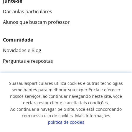
Junte-se
Dar aulas particulares
Alunos que buscam professor
Comunidade
Novidades e Blog
Perguntas e respostas
Suasaulasparticulares utiliza cookies e outras tecnologias
Fantástica
★★★★★
9,5/10
semelhantes para melhorar sua experiência e oferecer
nossos serviços, ao continuar navegando neste site, você
305883
opiniões de alunos
declara estar ciente e aceita tais condições.
Ao continuar a navegar pelo site, você está concordando
com nosso uso de cookies. Mais informações
© 2007 - 2026 Suas aulas particulares
política de cookies