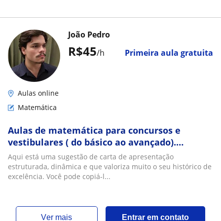
João Pedro
R$45
/h
Primeira aula gratuita
Aulas online
Matemática
Aulas de matemática para concursos e
vestibulares ( do básico ao avançado).
CONQUISTE A SUA APROVAÇÃO
Aqui está uma sugestão de carta de apresentação
estruturada, dinâmica e que valoriza muito o seu histórico de
excelência. Você pode copiá-l...
ver mais
Entrar em contato