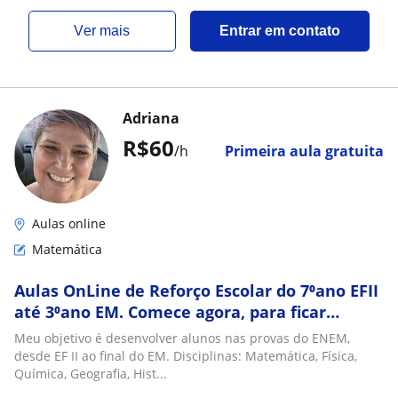
ver mais
Entrar em contato
Adriana
R$60
/h
Primeira aula gratuita
Aulas online
Matemática
Aulas OnLine de Reforço Escolar do 7⁰ano EFII
até 3⁰ano EM. Comece agora, para ficar
tranquilo no final do ano
Meu objetivo é desenvolver alunos nas provas do ENEM,
desde EF II ao final do EM. Disciplinas: Matemática, Física,
Química, Geografia, Hist...