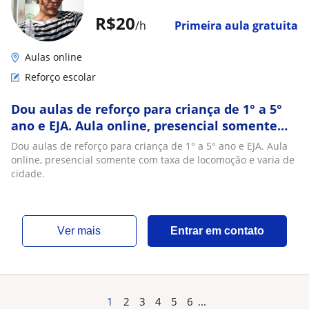
R$20
/h
Primeira aula gratuita
Aulas online
Reforço escolar
Dou aulas de reforço para criança de 1° a 5°
ano e EJA. Aula online, presencial somente
com taxa de locomoção e varia de cidade
Dou aulas de reforço para criança de 1° a 5° ano e EJA. Aula
online, presencial somente com taxa de locomoção e varia de
cidade.
ver mais
Entrar em contato
1
2
3
4
5
6
...