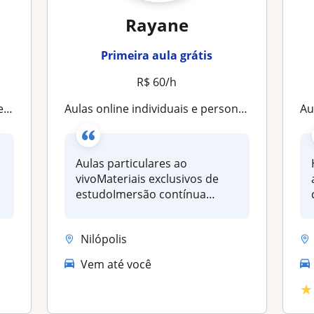
Rayane
Primeira aula grátis
R$ 60/h
A2
Aulas online individuais e personalizadas com professora formada em Letras pela UFRJ
Au
Aulas particulares ao
vivoMateriais exclusivos de
estudoImersão contínua
guiadaAcomp...
Nilópolis
Vem até você
★