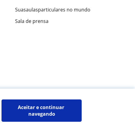
Suasaulasparticulares no mundo
Sala de prensa
ões de alunos
Aceitar e continuar 
navegando
Mapa do site:
Professores particulares