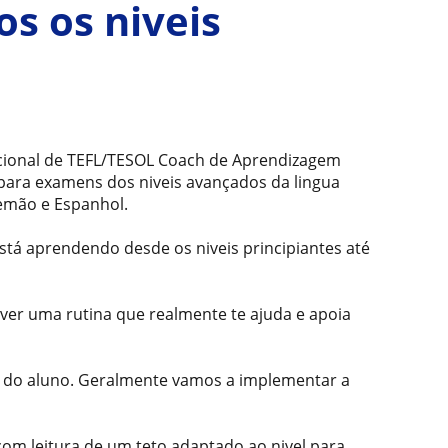
s os niveis
nacional de TEFL/TESOL Coach de Aprendizagem
 para examens dos niveis avançados da lingua
lemão e Espanhol.
 está aprendendo desde os niveis principiantes até
ver uma rutina que realmente te ajuda e apoia
 do aluno. Geralmente vamos a implementar a
com leitura de um teto adaptado ao nivel para