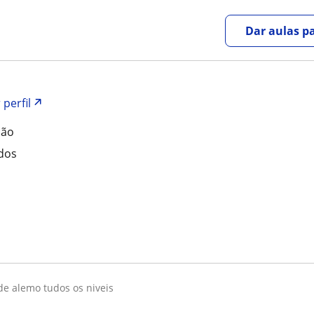
Dar aulas pa
 perfil
mão
ados
 de alemo tudos os niveis