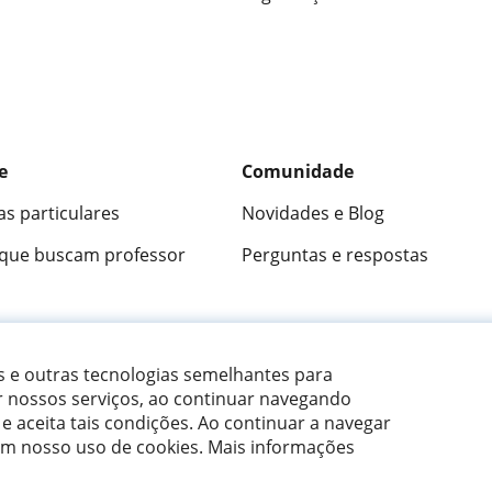
e
Comunidade
as particulares
Novidades e Blog
 que buscam professor
Perguntas e respostas
ica
9,5/10
★★★★★
9,5/10
305915
opini
es e outras tecnologias semelhantes para
r nossos serviços, ao continuar navegando
 e aceita tais condições.
Ao continuar a navegar
om nosso uso de cookies. Mais informações