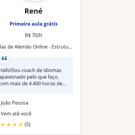
René
Primeira aula grátis
R$ 70/h
las de Alemão Online - Estruturados - Iniciantes ao Avançado
Hallo!Sou coach de idiomas
apaixonado pelo que faço,
com mais de 4.400 horas de
expe...
João Pessoa
Vem até você
★
★
★
★
(5)