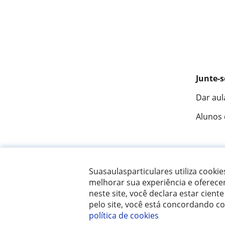
Junte-s
Dar aul
Alunos
Fantást
Suasaulasparticulares utiliza cooki
melhorar sua experiência e oferece
neste site, você declara estar ciente
© 2007 - 2026 Suas aulas particulares
pelo site, você está concordando c
política de cookies