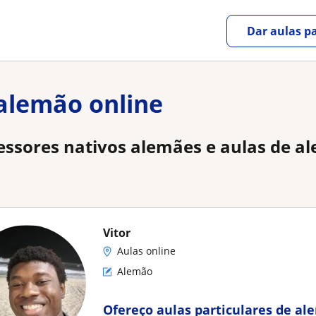
Dar aulas pa
 alemão online
essores nativos alemães e aulas de a
Vitor
Aulas online
Alemão
Ofereço aulas particulares de al