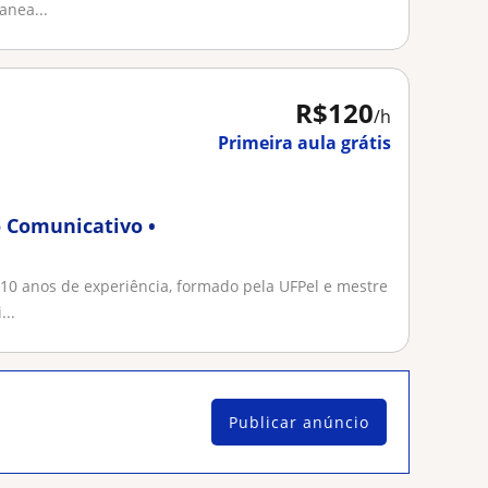
anea...
R$120
/h
Primeira aula grátis
 Comunicativo •
10 anos de experiência, formado pela UFPel e mestre
...
Publicar anúncio