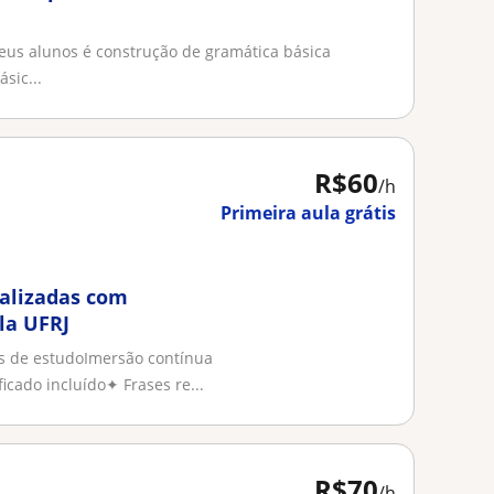
meus alunos é construção de gramática básica
sic...
R$60
/h
Primeira aula grátis
nalizadas com
la UFRJ
vos de estudoImersão contínua
cado incluído✦ Frases re...
R$70
/h