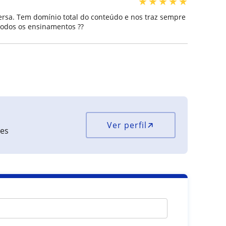
★
★
★
★
★
versa. Tem domínio total do conteúdo e nos traz sempre
todos os ensinamentos ??
Ver perfil
ões