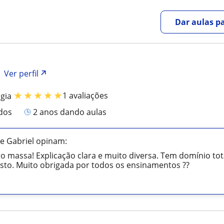
Dar aulas pa
Ver perfil
★
★
★
★
★
1 avaliações
ogia
ados
2 anos dando aulas
e Gabriel opinam:
o massa! Explicação clara e muito diversa. Tem domínio to
sto. Muito obrigada por todos os ensinamentos ??