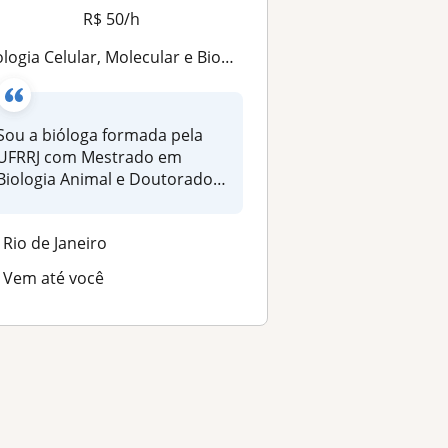
R$ 50/h
ologia Celular, Molecular e Bioquímica – Método visual e prático
Sou a bióloga formada pela
UFRRJ com Mestrado em
Biologia Animal e Doutorado
em Biol...
Rio de Janeiro
Vem até você