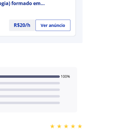
ologia) formado em
R$20/h
Ver anúncio
100%
★
★
★
★
★