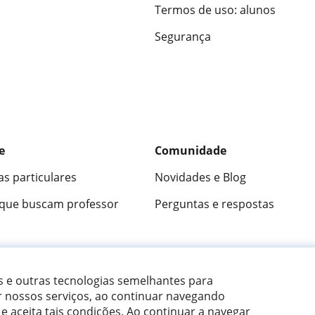
Termos de uso: alunos
Segurança
e
Comunidade
as particulares
Novidades e Blog
 que buscam professor
Perguntas e respostas
ica
9,5/10
★★★★★
9,5/10
305915
opini
es e outras tecnologias semelhantes para
r nossos serviços, ao continuar navegando
 e aceita tais condições.
Ao continuar a navegar