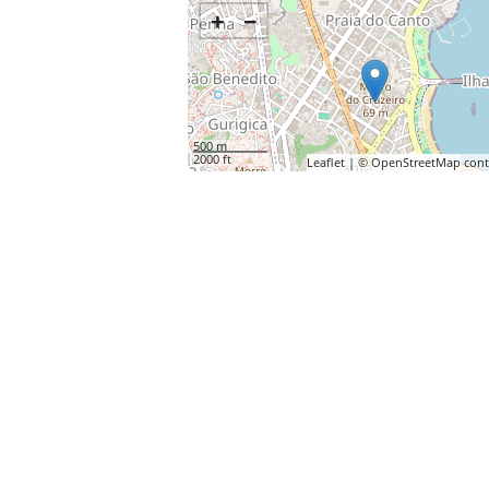
+
−
500 m
2000 ft
Leaflet
| ©
OpenStreetMap
cont