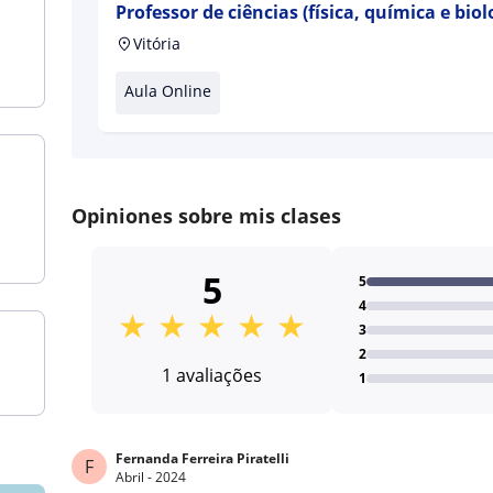
Professor de ciências (física, química e bi
licenciatura
Vitória
Aula Online
Opiniones sobre mis clases
5
5
4
★
★
★
★
★
3
2
1 avaliações
1
Fernanda Ferreira Piratelli
F
Abril - 2024