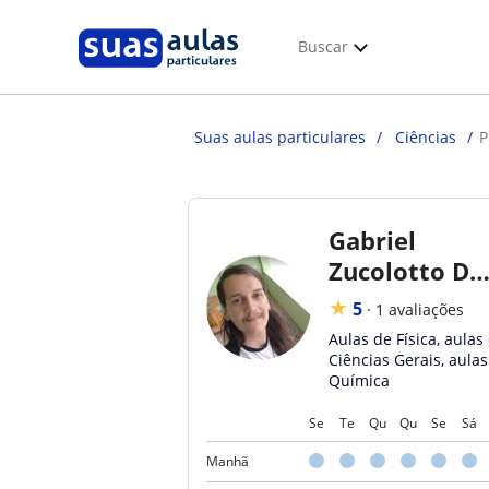
Buscar
Suas aulas particulares
Ciências
P
Gabriel
Zucolotto De
Stefani
★
5
·
1 avaliações
Aulas de Física, aulas
Ciências Gerais, aulas
Química
Se
Te
Qu
Qu
Se
Sá
Manhã