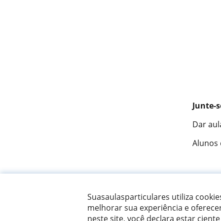
Junte-s
Dar aul
Alunos
Fantást
Suasaulasparticulares utiliza cooki
melhorar sua experiência e oferece
neste site, você declara estar ciente