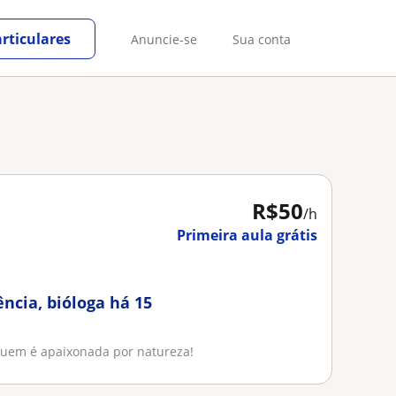
rticulares
Anuncie-se
Sua conta
R$50
/h
Primeira aula grátis
ncia, bióloga há 15
 quem é apaixonada por natureza!