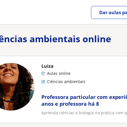
Dar aulas pa
iências ambientais online
Luiza
Aulas online
Ciências ambientais
Professora particular com experiê
anos e professora há 8
Aprenda ciências e biologia na prática com