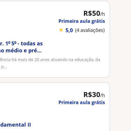
R$50
/h
Primeira aula grátis
★
5,0
(4 avaliações)
 1⁰ 5⁰ - todas as
ino médio e pré
iência há mais de 20 anos atuando na educação, da
p...
R$30
/h
Primeira aula grátis
ndamental II