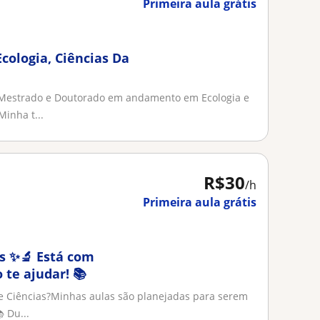
Primeira aula grátis
Ecologia, Ciências Da
 Mestrado e Doutorado em andamento em Ecologia e
inha t...
R$30
/h
Primeira aula grátis
stá com
 te ajudar! 📚
e Ciências?Minhas aulas são planejadas para serem
 Du...