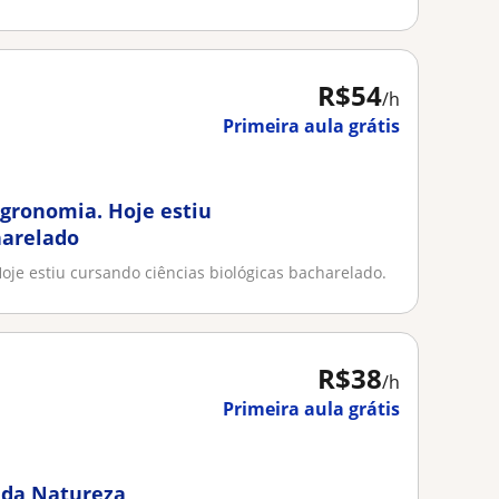
R$54
/h
Primeira aula grátis
gronomia. Hoje estiu
harelado
je estiu cursando ciências biológicas bacharelado.
R$38
/h
Primeira aula grátis
s da Natureza