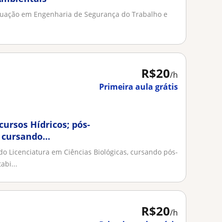
duação em Engenharia de Segurança do Trabalho e
R$20
/h
Primeira aula grátis
ursos Hídricos; pós-
 cursando
cas
o Licenciatura em Ciências Biológicas, cursando pós-
bi...
R$20
/h