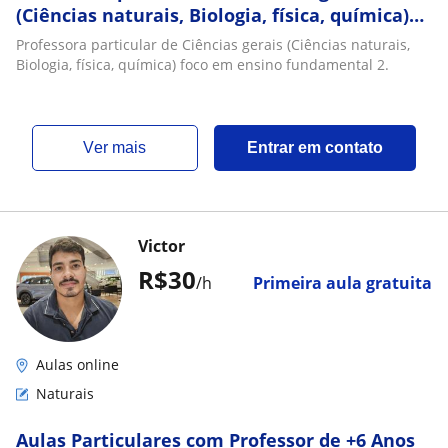
(Ciências naturais, Biologia, física, química)
foco em ensino fundamental 2
Professora particular de Ciências gerais (Ciências naturais,
Biologia, física, química) foco em ensino fundamental 2.
ver mais
Entrar em contato
Victor
R$30
/h
Primeira aula gratuita
Aulas online
Naturais
Aulas Particulares com Professor de +6 Anos