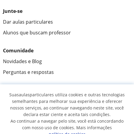
Junte-se
Dar aulas particulares
Alunos que buscam professor
Comunidade
Novidades e Blog
Perguntas e respostas
Suasaulasparticulares utiliza cookies e outras tecnologias
Fantástica
★★★★★
9,5/10
semelhantes para melhorar sua experiência e oferecer
nossos serviços, ao continuar navegando neste site, você
305915
opiniões de alunos
declara estar ciente e aceita tais condições.
Ao continuar a navegar pelo site, você está concordando
com nosso uso de cookies. Mais informações
© 2007 - 2026 Suas aulas particulares