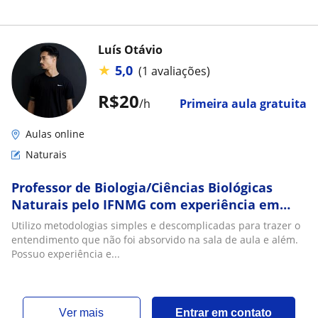
Luís Otávio
★
5,0
(1 avaliações)
R$20
/h
Primeira aula gratuita
Aulas online
Naturais
Professor de Biologia/Ciências Biológicas
Naturais pelo IFNMG com experiência em
monitorias e aulas particulares on-line para
Utilizo metodologias simples e descomplicadas para trazer o
infanto-juvenil e adultos
entendimento que não foi absorvido na sala de aula e além.
Possuo experiência e...
ver mais
Entrar em contato