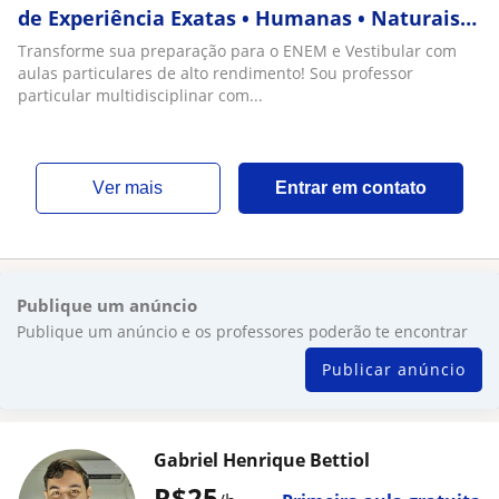
de Experiência Exatas • Humanas • Naturais •
Linguagens | Foco em pré-vestibulandos
Transforme sua preparação para o ENEM e Vestibular com
aulas particulares de alto rendimento! Sou professor
particular multidisciplinar com...
ver mais
Entrar em contato
Publique um anúncio
Publique um anúncio e os professores poderão te encontrar
Publicar anúncio
Gabriel Henrique Bettiol
R$25