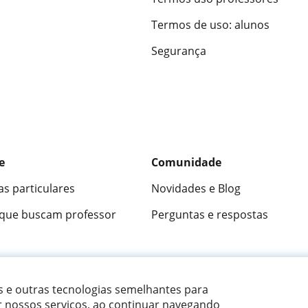
Termos de uso: alunos
Segurança
e
Comunidade
as particulares
Novidades e Blog
 que buscam professor
Perguntas e respostas
ica
9,5/10
★★★★★
9,5/10
305883
opini
es e outras tecnologias semelhantes para
r nossos serviços, ao continuar navegando