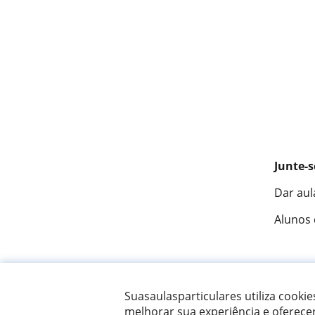
Junte-s
Dar aul
Alunos
Fantást
Suasaulasparticulares utiliza cooki
melhorar sua experiência e oferece