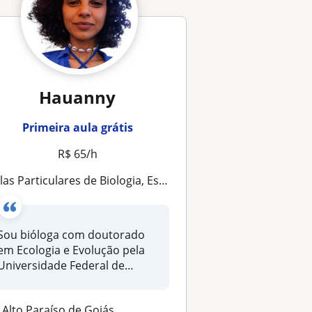
Hauanny
Primeira aula grátis
R$ 65/h
s Particulares de Biologia, Estatística e Reforço Escolar | Doutora em Ecologia e Evolução
Sou bióloga com doutorado
em Ecologia e Evolução pela
Universidade Federal de
Goiás,...
Alto Paraíso de Goiás