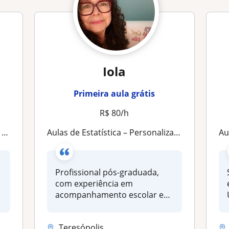
Iola
Primeira aula grátis
R$ 80/h
a
Aulas de Estatística – Personalizadas para você
Aula
Profissional pós-graduada,
com experiência em
acompanhamento escolar e
universitário...
Teresópolis