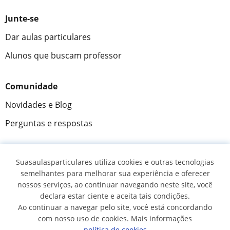
Junte-se
Dar aulas particulares
Alunos que buscam professor
Comunidade
Novidades e Blog
Perguntas e respostas
Suasaulasparticulares utiliza cookies e outras tecnologias
Fantástica
★★★★★
9,5/10
semelhantes para melhorar sua experiência e oferecer
nossos serviços, ao continuar navegando neste site, você
305883
opiniões de alunos
declara estar ciente e aceita tais condições.
Ao continuar a navegar pelo site, você está concordando
com nosso uso de cookies. Mais informações
© 2007 - 2026 Suas aulas particulares
política de cookies