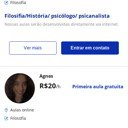
Filosofía
Filosifia/História/ psicólogo/ psicanalista
Nossas aulas serão desenvolvidas diretamente via internet.
ver mais
Entrar em contato
Agnes
R$20
/h
Primeira aula gratuita
Aulas online
Filosofía