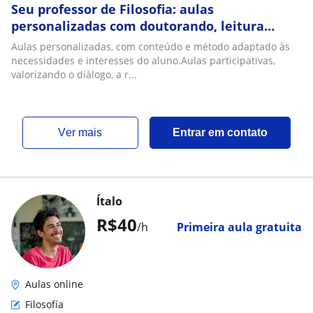
Seu professor de Filosofia: aulas
personalizadas com doutorando, leitura
guiada de clássicos e discussões a partir de
Aulas personalizadas, com conteúdo e método adaptado às
seus interes
necessidades e interesses do aluno.Aulas participativas,
valorizando o diálogo, a r...
ver mais
Entrar em contato
Ítalo
R$40
/h
Primeira aula gratuita
Aulas online
Filosofía