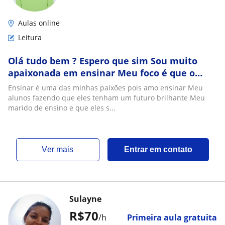
Aulas online
Leitura
Olá tudo bem ? Espero que sim Sou muito
apaixonada em ensinar Meu foco é que o
meu aluno aprenda e tire todas as suas
Ensinar é uma das minhas paixões pois amo ensinar Meu
dúvidas
alunos fazendo que eles tenham um futuro brilhante Meu
marido de ensino e que eles s...
ver mais
Entrar em contato
Sulayne
R$70
/h
Primeira aula gratuita