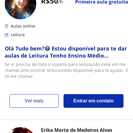
R$50
/h
Primeira aula gratuita
Aulas online
Leitura
Olá Tudo bem?😃 Estou disponível para te dar
aulas de Leitura Tenho Ensino Médio
Completo. E posso te ajudar ir mais a diante
Se vc precisa de todo o suporte para leitura,não exite em me
😉 Se precisar pode me chamar !
chamar,amo ensinar leitura,estou disponível para te ajudar. É
só me chamar
ver mais
Entrar em contato
Erika Marta de Medeiros Alves