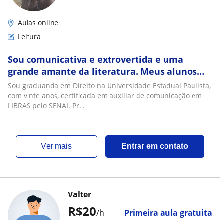
Aulas online
Leitura
Sou comunicativa e extrovertida e uma
grande amante da literatura. Meus alunos
são aqueles que amam o conhecimento, e
Sou graduanda em Direito na Universidade Estadual Paulista,
Não apenas o fazem por obrigação, pois
com vinte anos, certificada em auxiliar de comunicação em
aprenderam a se deliciar nas riquezas da
LIBRAS pelo SENAI. Pr...
cultura e dos ensinos
ver mais
Entrar em contato
Valter
R$20
/h
Primeira aula gratuita