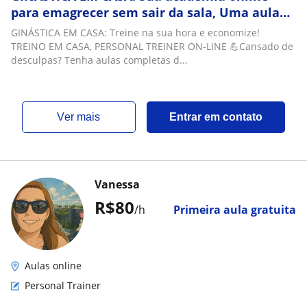
para emagrecer sem sair da sala, Uma aula
completa direto do seu celular
GINÁSTICA EM CASA: Treine na sua hora e economize!
TREINO EM CASA, PERSONAL TREINER ON-LINE 💪Cansado de
desculpas? Tenha aulas completas d...
ver mais
Entrar em contato
Vanessa
R$80
/h
Primeira aula gratuita
Aulas online
Personal Trainer