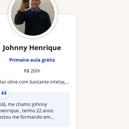
Johnny Henrique
Primeira aula grátis
R$ 20/h
las oline com bastante intetação com o aluno sobre os conteúdos
olá, me chamo johnny
henrique , tenho 22 anos
estou me formando em
pedagogia este an...