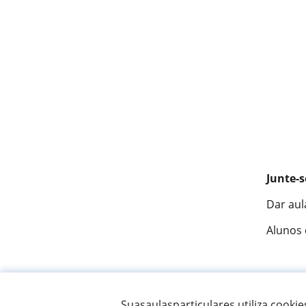
Junte-s
Dar aul
Alunos
Fantást
Suasaulasparticulares utiliza cooki