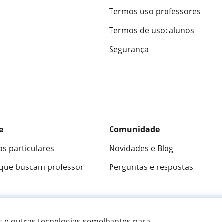
Termos uso professores
Termos de uso: alunos
Segurança
e
Comunidade
as particulares
Novidades e Blog
 que buscam professor
Perguntas e respostas
ica
9,5/10
★★★★★
9,5/10
305883
opini
es e outras tecnologias semelhantes para