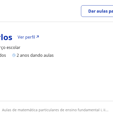
Dar aulas pa
rlos
Ver perfil
rço escolar
ados
2 anos dando aulas
aulas de matemática particulares de ensino fundamental i, ii...