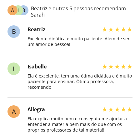
Beatriz e outras 5 pessoas recomendam
A
I
B
Sarah
★
★
★
★
★
Beatriz
B
Excelente didática e muito paciente. Além de ser
um amor de pessoa!
★
★
★
★
★
Isabelle
I
Ela é excelente, tem uma ótima didática e é muito
paciente para ensinar. Ótimo professora,
recomendo
★
★
★
★
★
Allegra
A
Ela explica muito bem e conseguiu me ajudar a
entender a materia bem mais do que com os
proprios professores de tal materia!!