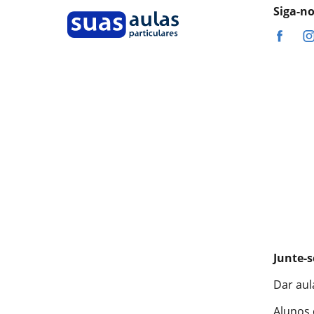
Siga-n
Junte-s
Dar aul
Alunos