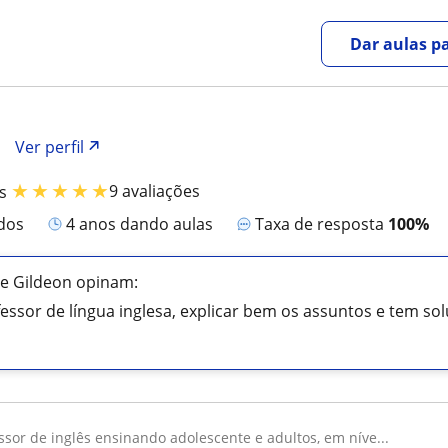
Dar aulas pa
Ver perfil
★
★
★
★
★
9 avaliações
s
ados
4 anos dando aulas
Taxa de resposta
100%
de Gildeon opinam:
ssor de língua inglesa, explicar bem os assuntos e tem solu
essor de inglês ensinando adolescente e adultos, em níve...