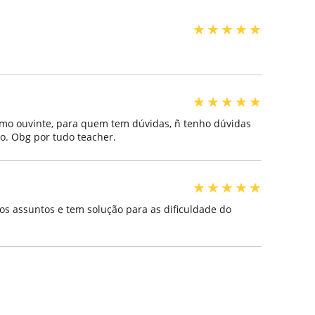
★
★
★
★
★
★
★
★
★
★
imo ouvinte, para quem tem dúvidas, ñ tenho dúvidas
so. Obg por tudo teacher.
★
★
★
★
★
os assuntos e tem solução para as dificuldade do