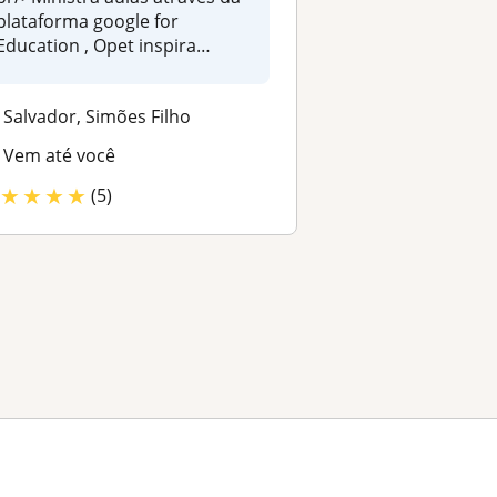
plataforma google for
Education , Opet inspira
,módulo...
Salvador, Simões Filho
Vem até você
★
★
★
★
(5)