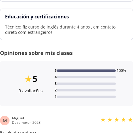
Educación y certificaciones
Técnico: fiz curso de inglês durante 4 anos , em contato
direto com estrangeiros
Opiniones sobre mis clases
5
100%
★
5
4
3
2
9 avaliações
1
Miguel
★
★
★
★
★
M
Dezembro - 2023
Excelente professor