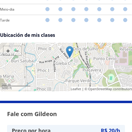
Meio-dia
Tarde
Ubicación de mis clases
+
−
500 m
3000 ft
Leaflet
| ©
OpenStreetMap
contributors
Fale com Gildeon
Preço por hora
R$ 20/h