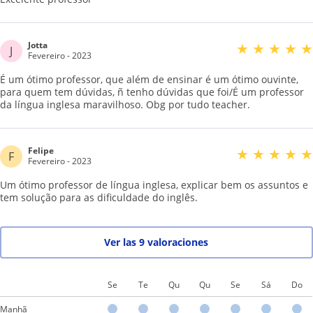
Jotta
★
★
★
★
★
J
Fevereiro - 2023
É um ótimo professor, que além de ensinar é um ótimo ouvinte,
para quem tem dúvidas, ñ tenho dúvidas que foi/É um professor
da língua inglesa maravilhoso. Obg por tudo teacher.
Felipe
★
★
★
★
★
F
Fevereiro - 2023
Um ótimo professor de língua inglesa, explicar bem os assuntos e
tem solução para as dificuldade do inglês.
Ver las 9 valoraciones
Se
Te
Qu
Qu
Se
Sá
Do
Manhã