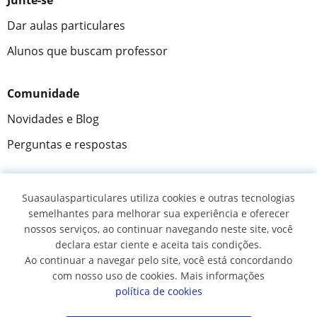
Junte-se
Dar aulas particulares
Alunos que buscam professor
Comunidade
Novidades e Blog
Perguntas e respostas
Suasaulasparticulares utiliza cookies e outras tecnologias
Fantástica
★★★★★
9,5/10
semelhantes para melhorar sua experiência e oferecer
nossos serviços, ao continuar navegando neste site, você
305994
opiniões de alunos
declara estar ciente e aceita tais condições.
Ao continuar a navegar pelo site, você está concordando
com nosso uso de cookies. Mais informações
© 2007 - 2026 Suas aulas particulares
política de cookies