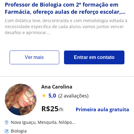
Professor de Biologia com 2ª formação em
Farmácia, ofereço aulas de reforço escolar,
principalmente em Química e Biologia
Com didática leve, descontraída e com metodologia voltada à
necessidade especifica de cada aluno, vamos juntos vencer
desafios e aprimorar...
ver mais
Entrar em contato
Ana Carolina
★
5,0
(2 avaliações)
R$25
/h
Primeira aula gratuita
Nova Iguaçu, Mesquita, Nilópo...
Biologia