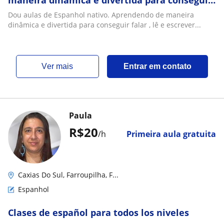
maneira dinâmica e divertida para conseguir
falar , lê e escrever
Dou aulas de Espanhol nativo. Aprendendo de maneira
dinâmica e divertida para conseguir falar , lê e escrever...
ver mais
Entrar em contato
Paula
R$20
/h
Primeira aula gratuita
Caxias Do Sul, Farroupilha, F...
Espanhol
Clases de español para todos los niveles