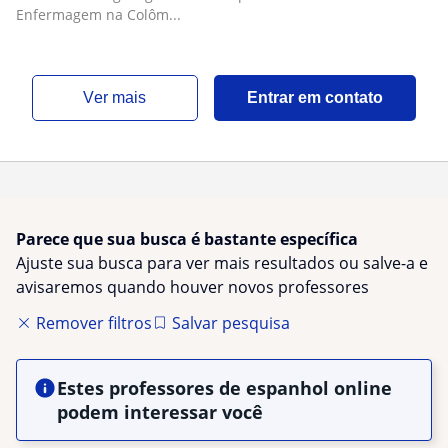
brincadeira e disciplina agradável, assim se
Enfermagem na Colôm...
consegue o sucesso que todos procuram
falando Espanhol ou qual
ver mais
Entrar em contato
Parece que sua busca é bastante específica
Ajuste sua busca para ver mais resultados ou salve-a e
avisaremos quando houver novos professores
Remover filtros
Salvar pesquisa
Estes professores de espanhol online
podem interessar você