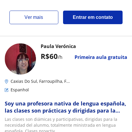
ver mais
Entrar em contato
Paula Verónica
R$60
/h
Primeira aula gratuita
Caxias Do Sul, Farroupilha, F...
Espanhol
Soy una profesora nativa de lengua española,
las clases son prácticas y dirigidas para la
necesidad del alumno. Mis aulas son dirigidas
Las clases son diámicas y participativas, dirigidas para la
para todos los
necesidad del alunmo, totalmente ministrada en lengua
española. Clases proactiv...