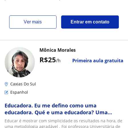
ver mais
Entrar em contato
Mônica Morales
R$25
/h
Primeira aula gratuita
Caxias Do Sul
Espanhol
Educadora. Eu me defino como uma
educadora. Qué e uma educadora? Uma
educadora e aquela que gosta de tirar o
Educar é mostrar com simplicidade os resultados na hora, de
melhor do interior das pessoas, com
uma metodologia agradável . Foi professora Universitária de