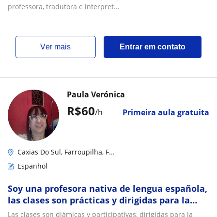
professora, tradutora e interpret...
ver mais
Entrar em contato
Paula Verónica
R$60
/h
Primeira aula gratuita
Caxias Do Sul, Farroupilha, F...
Espanhol
Soy una profesora nativa de lengua española,
las clases son prácticas y dirigidas para la
necesidad del alumno. Mis aulas son dirigidas
Las clases son diámicas y participativas, dirigidas para la