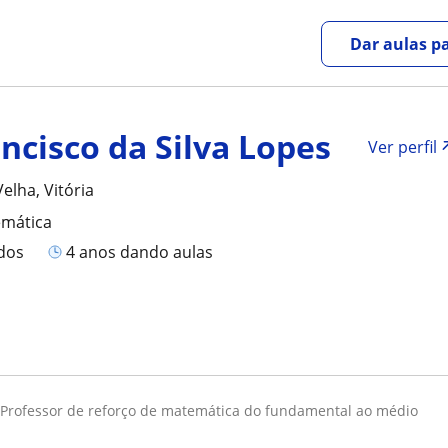
Dar aulas pa
ncisco da Silva Lopes
Ver perfil
Velha, Vitória
emática
ados
4 anos dando aulas
professor de reforço de matemática do fundamental ao médio