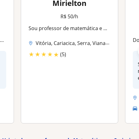
Mirielton
R$ 50/h
Sou professor de matemática e busco alunos de ensino fundamental e médio para aulas reforço!
e
Do
Vitória, Cariacica, Serra, Viana (Espírito Santo), Vila Velha
★
★
★
★
★
(5)