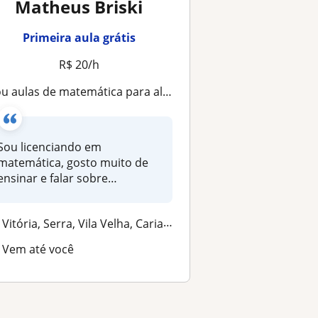
Matheus Briski
Primeira aula grátis
R$ 20/h
u aulas de matemática para alunos do ensino fundamental e médio
Sou licenciando em
matemática, gosto muito de
ensinar e falar sobre
matemática de um...
Vitória, Serra, Vila Velha, Cariacica
Vem até você