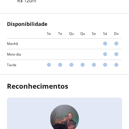
R$ 120/h
Disponibilidade
Se
Te
Qu
Qu
Se
Sá
Do
Manhã
Meio-dia
Tarde
Reconhecimentos