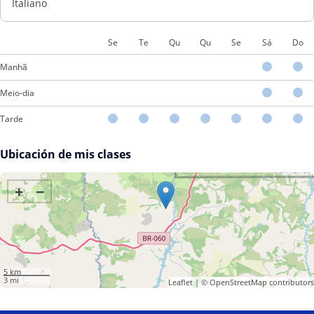
Italiano
Se
Te
Qu
Qu
Se
Sá
Do
Manhã
Meio-dia
Tarde
Ubicación de mis clases
+
−
5 km
3 mi
Leaflet
| ©
OpenStreetMap
contributors