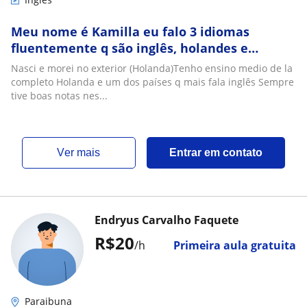
Meu nome é Kamilla eu falo 3 idiomas
fluentemente q são inglês, holandes e
português estou disposta a me candidatar a
Nasci e morei no exterior (Holanda)Tenho ensino medio de la
aulas online
completo Holanda e um dos países q mais fala inglês Sempre
tive boas notas nes...
ver mais
Entrar em contato
Endryus Carvalho Faquete
R$20
/h
Primeira aula gratuita
Paraibuna