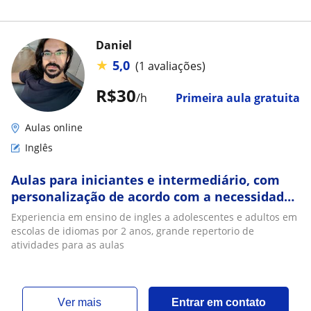
Daniel
★
5,0
(1 avaliações)
R$30
/h
Primeira aula gratuita
Aulas online
Inglês
Aulas para iniciantes e intermediário, com
personalização de acordo com a necessidade
do aluno
Experiencia em ensino de ingles a adolescentes e adultos em
escolas de idiomas por 2 anos, grande repertorio de
atividades para as aulas
ver mais
Entrar em contato