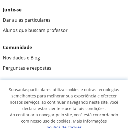
Junte-se
Dar aulas particulares
Alunos que buscam professor
Comunidade
Novidades e Blog
Perguntas e respostas
Suasaulasparticulares utiliza cookies e outras tecnologias
Fantástica
★★★★★
9,5/10
semelhantes para melhorar sua experiência e oferecer
nossos serviços, ao continuar navegando neste site, você
305883
opiniões de alunos
declara estar ciente e aceita tais condições.
Ao continuar a navegar pelo site, você está concordando
com nosso uso de cookies. Mais informações
© 2007 - 2026 Suas aulas particulares
política de cookies