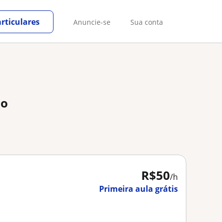
rticulares
Anuncie-se
Sua conta
ão
R$50
/h
Primeira aula grátis