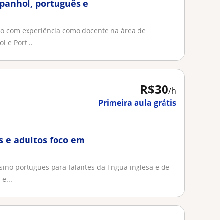
spanhol, português e
lho com experiência como docente na área de
l e Port...
R$30
/h
Primeira aula grátis
s e adultos foco em
sino português para falantes da língua inglesa e de
e...