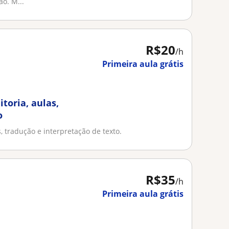
o. M...
R$20
/h
Primeira aula grátis
toria, aulas,
o
s, tradução e interpretação de texto.
R$35
/h
Primeira aula grátis