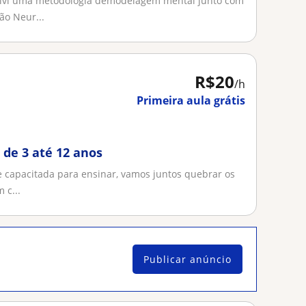
volvi uma metodologia demodelagem mental junto com
o Neur...
R$20
/h
Primeira aula grátis
 de 3 até 12 anos
te capacitada para ensinar, vamos juntos quebrar os
 c...
Publicar anúncio