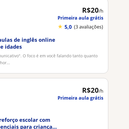
R$20
/h
Primeira aula grátis
★
5,0
(3 avaliações)
aulas de inglês online
 e idades
icativo". O foco é em você falando tanto quanto
hor...
R$20
/h
Primeira aula grátis
 reforço escolar com
enciais para crianças