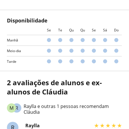
Disponibilidade
Se
Te
Qu
Qu
Se
Sá
Do
Manhã
Meio-dia
Tarde
2 avaliações de alunos e ex-
alunos de Cláudia
Raylla e outras 1 pessoas recomendam
M
R
Cláudia
★
★
★
★
★
Raylla
R