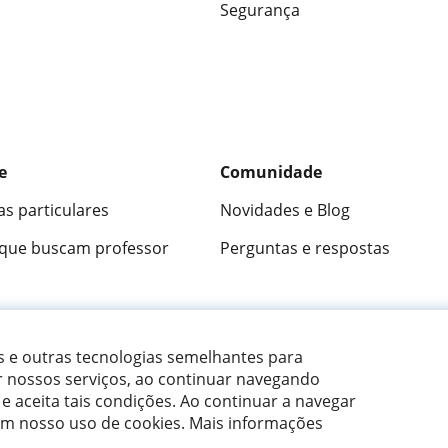
Segurança
e
Comunidade
as particulares
Novidades e Blog
 que buscam professor
Perguntas e respostas
ica
9,5/10
★★★★★
9,5/10
305883
opini
es e outras tecnologias semelhantes para
r nossos serviços, ao continuar navegando
 e aceita tais condições.
Ao continuar a navegar
om nosso uso de cookies. Mais informações