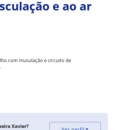
sculação e ao ar
alho com musulação e circuito de
.
eira Xavier?
Ver perfil