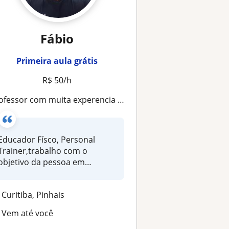
Fábio
Primeira aula grátis
R$ 50/h
ofessor com muita experencia na aréa de atendimento personalizado
Educador Físco, Personal
Trainer,trabalho com o
objetivo da pessoa em
geral.Perca de...
Curitiba, Pinhais
Vem até você