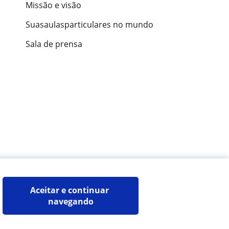
Missão e visão
Suasaulasparticulares no mundo
Sala de prensa
ões de alunos
Aceitar e continuar 
navegando
Mapa do site:
Professores particulares