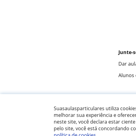
Junte-s
Dar aul
Alunos
Fantást
Suasaulasparticulares utiliza cooki
melhorar sua experiência e oferece
neste site, você declara estar ciente
© 2007 - 2026 Suas aulas particulares
pelo site, você está concordando c
política de cookies