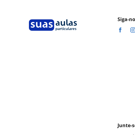
Siga-n
Junte-s