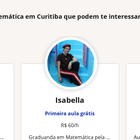
emática em Curitiba que podem te interessa
Isabella
Primeira aula grátis
R$ 60/h
s
Graduanda em Matemática pela UFPR, docente apaixonada por ensino interdisciplinar e acessível
Au