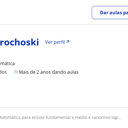
Dar aulas pa
rochoski
Ver perfil
emática
ados
mais de 2 anos dando aulas
matemática para ensino fundamental e médio e raciocínio lógi...