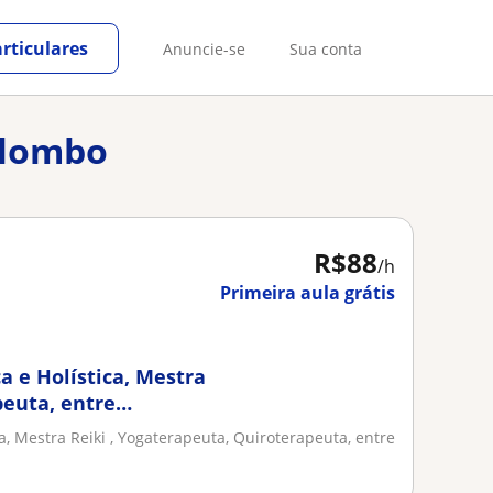
rticulares
Anuncie-se
Sua conta
olombo
R$88
/h
Primeira aula grátis
a e Holística, Mestra
peuta, entre
em constante
a, Mestra Reiki , Yogaterapeuta, Quiroterapeuta, entre
tica desde 2013, com
es (adultos, crianças,