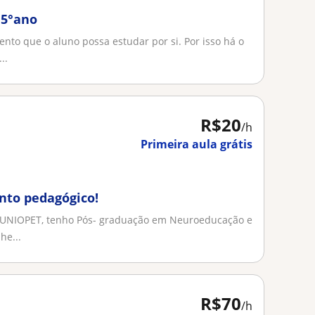
 5°ano
ento que o aluno possa estudar por si. Por isso há o
..
R$20
/h
Primeira aula grátis
nto pedagógico!
 UNIOPET, tenho Pós- graduação em Neuroeducação e
he...
R$70
/h