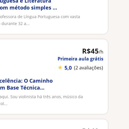
tuguesa e Literatura
 com método simples e
ofessora de Língua Portuguesa com vasta
 durante 32 a...
R$45
/h
Primeira aula grátis
★
5,0
(2 avaliações)
xcelência: O Caminho
om Base Técnica
aqui. Sou violinista há três anos, músico da
ol...