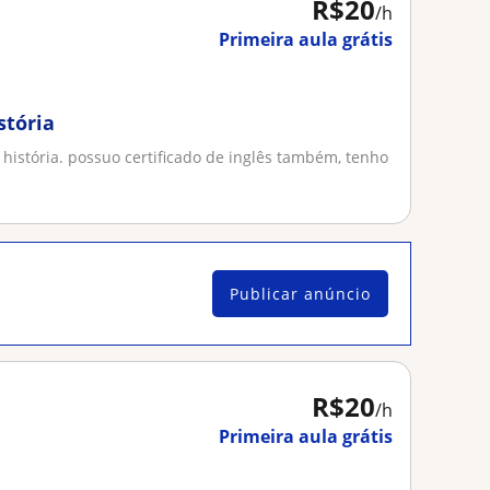
R$20
/h
Primeira aula grátis
stória
istória. possuo certificado de inglês também, tenho
Publicar anúncio
R$20
/h
Primeira aula grátis