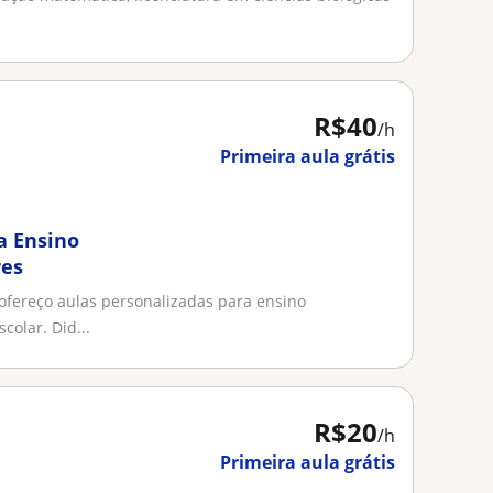
R$40
/h
Primeira aula grátis
a Ensino
res
ofereço aulas personalizadas para ensino
colar. Did...
R$20
/h
Primeira aula grátis