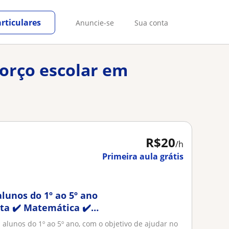
rticulares
Anuncie-se
Sua conta
forço escolar em
R$20
/h
Primeira aula grátis
alunos do 1º ao 5º ano
rita ✔️ Matemática ✔️
 alunos do 1º ao 5º ano, com o objetivo de ajudar no