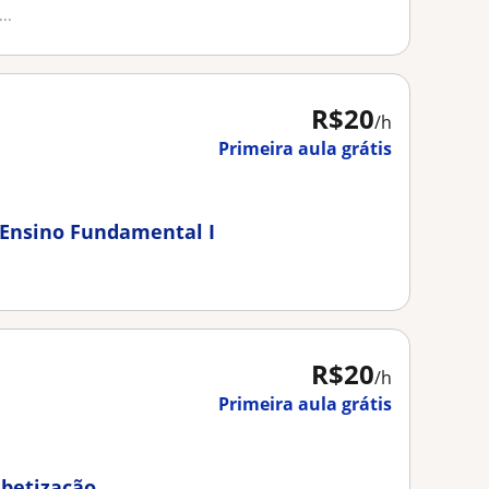
..
R$20
/h
Primeira aula grátis
 Ensino Fundamental I
R$20
/h
Primeira aula grátis
abetização