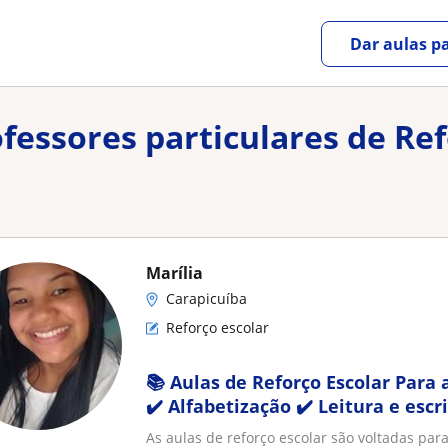
Dar aulas pa
ofessores particulares de Re
Marília
Carapicuíba
Reforço escolar
📚 Aulas de Reforço Escolar Para 
✔️ Alfabetização ✔️ Leitura e esc
Apoio nas tarefas e
As aulas de reforço escolar são voltadas para