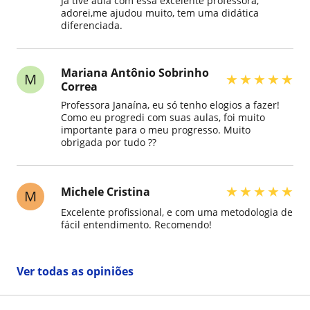
Já tive aula com essa excelente professora,
adorei,me ajudou muito, tem uma didática
diferenciada.
Mariana Antônio Sobrinho
M
★
★
★
★
★
Correa
Professora Janaína, eu só tenho elogios a fazer!
Como eu progredi com suas aulas, foi muito
importante para o meu progresso. Muito
obrigada por tudo ??
★
★
★
★
★
Michele Cristina
M
Excelente profissional, e com uma metodologia de
fácil entendimento. Recomendo!
Ver todas as opiniões